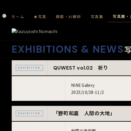
⚫️
写真展・
ホーム
★写真
検索・AI解析
写真集
EXHIBITIONS & NEWS
QUWEST vol.02 祈り
EXHIBITION
NINE Gallery
2025/10/28-11/2
「野町和嘉 人間の大地」
EXHIBITION
世田谷美術館