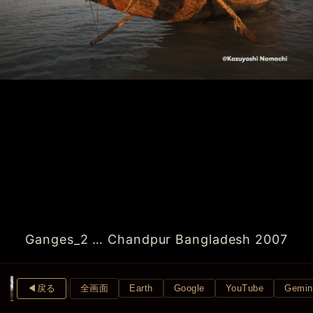
Ganges_2 … Chandpur Bangladesh 2007
◀︎戻る
全画面
Earth
Google
YouTube
Gemin